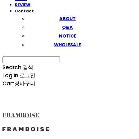
REVIEW
Contact
ABOUT
Q&A
NOTICE
WHOLESALE
Search
검색
Log In
로그인
Cart
장바구니
FRAMBOISE