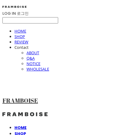
LOG IN
로그인
HOME
SHOP
REVIEW
Contact
ABOUT
Q&A
NOTICE
WHOLESALE
FRAMBOISE
HOME
SHOP