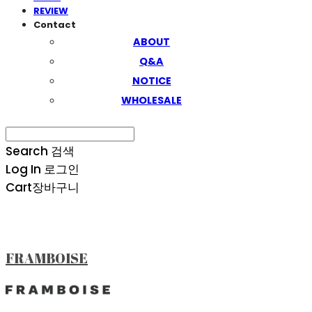
REVIEW
Contact
ABOUT
Q&A
NOTICE
WHOLESALE
Search
검색
Log In
로그인
Cart
장바구니
FRAMBOISE