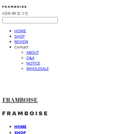
LOG IN
로그인
HOME
SHOP
REVIEW
Contact
ABOUT
Q&A
NOTICE
WHOLESALE
FRAMBOISE
HOME
SHOP