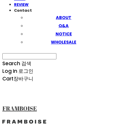
REVIEW
Contact
ABOUT
Q&A
NOTICE
WHOLESALE
Search
검색
Log In
로그인
Cart
장바구니
FRAMBOISE