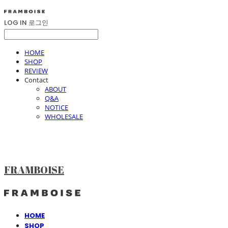
LOG IN
로그인
HOME
SHOP
REVIEW
Contact
ABOUT
Q&A
NOTICE
WHOLESALE
FRAMBOISE
HOME
SHOP