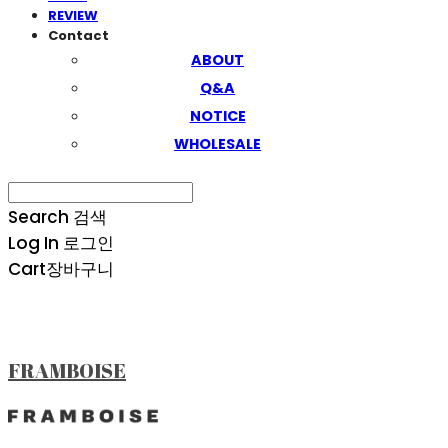
REVIEW
Contact
ABOUT
Q&A
NOTICE
WHOLESALE
Search
검색
Log In
로그인
Cart
장바구니
FRAMBOISE