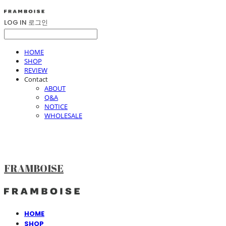
LOG IN
로그인
HOME
SHOP
REVIEW
Contact
ABOUT
Q&A
NOTICE
WHOLESALE
FRAMBOISE
HOME
SHOP