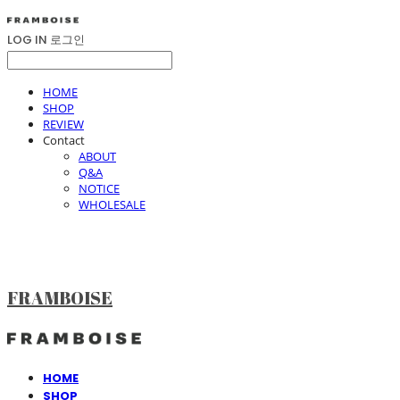
LOG IN
로그인
HOME
SHOP
REVIEW
Contact
ABOUT
Q&A
NOTICE
WHOLESALE
FRAMBOISE
HOME
SHOP