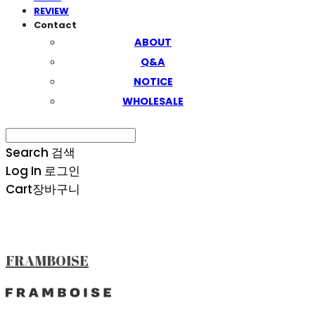
REVIEW
Contact
ABOUT
Q&A
NOTICE
WHOLESALE
Search
검색
Log In
로그인
Cart
장바구니
FRAMBOISE