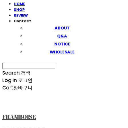
HOME
SHOP
REVIEW
Contact
ABOUT
Q&A
NOTICE
WHOLESALE
Search
검색
Log In
로그인
Cart
장바구니
FRAMBOISE