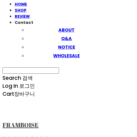
HOME
SHOP
REVIEW
Contact
ABOUT
Q&A
NOTICE
WHOLESALE
Search
검색
Log In
로그인
Cart
장바구니
FRAMBOISE