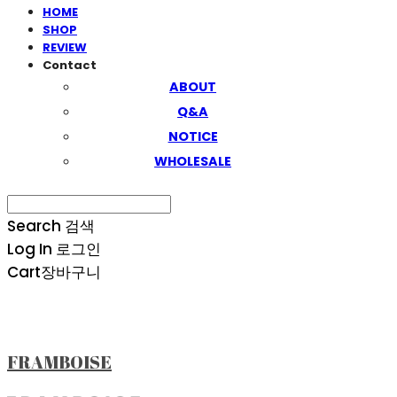
HOME
SHOP
REVIEW
Contact
ABOUT
Q&A
NOTICE
WHOLESALE
Search
검색
Log In
로그인
Cart
장바구니
FRAMBOISE