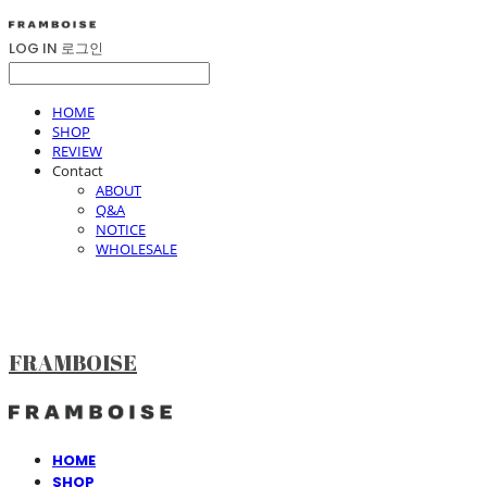
LOG IN
로그인
HOME
SHOP
REVIEW
Contact
ABOUT
Q&A
NOTICE
WHOLESALE
FRAMBOISE
HOME
SHOP