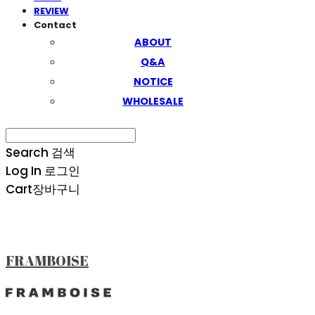
REVIEW
Contact
ABOUT
Q&A
NOTICE
WHOLESALE
Search
검색
Log In
로그인
Cart
장바구니
FRAMBOISE