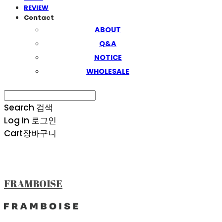
REVIEW
Contact
ABOUT
Q&A
NOTICE
WHOLESALE
Search
검색
Log In
로그인
Cart
장바구니
FRAMBOISE