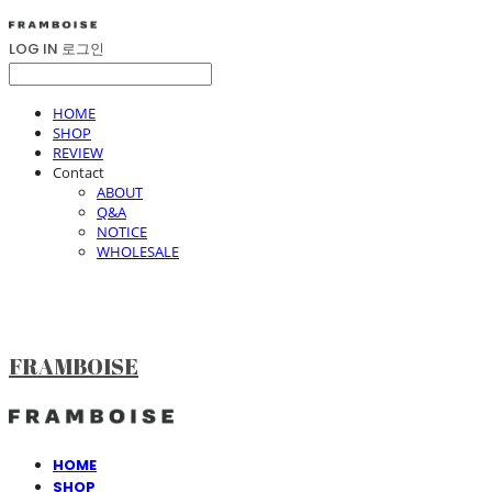
LOG IN
로그인
HOME
SHOP
REVIEW
Contact
ABOUT
Q&A
NOTICE
WHOLESALE
FRAMBOISE
HOME
SHOP